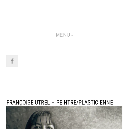
Aller
au
Artiste-peintre
contenu
MENU
FRANÇOISE UTREL – PEINTRE/PLASTICIENNE