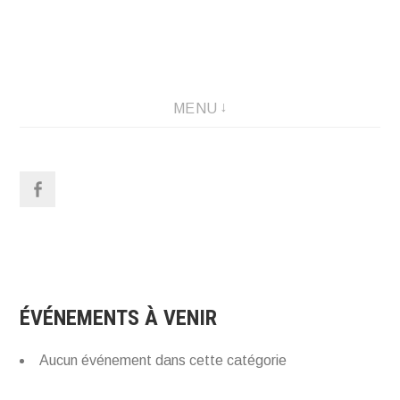
Aller
au
Artiste-peintre
contenu
MENU
ÉVÉNEMENTS À VENIR
Aucun événement dans cette catégorie