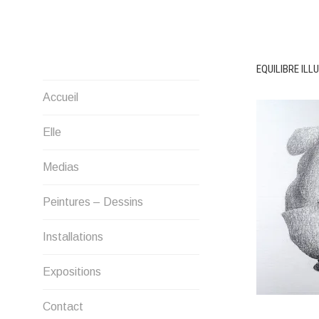
Aller
au
contenu
EQUILIBRE ILL
Artiste-peintre
Accueil
Elle
Medias
Peintures – Dessins
Installations
Expositions
Contact